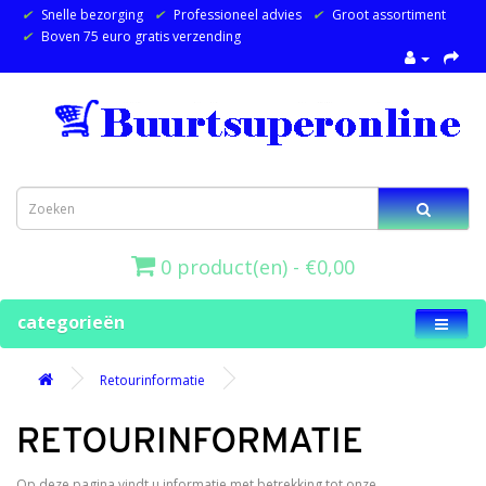
✔
Snelle bezorging
✔
Professioneel advies
✔
Groot assortiment
✔
Boven 75 euro gratis verzending
0 product(en) - €0,00
categorieën
Retourinformatie
RETOURINFORMATIE
Op deze pagina vindt u informatie met betrekking tot onze