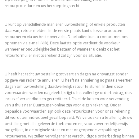
retourprocedure en uw herroepsingsrecht
U kunt op verschillende manieren uw bestelling, of enkele producten
daarvan, retour melden. In de eerste plaats kunt u losse producten
retourneren via uw besteloverzicht. Daarbuiten kunt u contact met ons
opnemen via e-mail (klik). Deze laatste optie verdient de voorkeur
wanneer er onduidelijkheden bestaan of wanneer u denkt dat het
retourformulier niet toereikend zal zijn voor de situatie.
U heeft het recht uw bestelling tot veertien dagen na ontvangst zonder
opgave van reden te annuleren. U heeft na annulering nogmaals veertien
dagen om uw bestelling daadwerkelijk retour te sturen. Indien deze
voorwaarden worden nageleefd, krijgt u het volledige orderbedrag, dus
inclusief verzendkosten gecrediteerd. Enkel de kosten voor verzending
van u thuis naar Buurtsuper-online zijn voor eigen rekening. Onder
bepaalde voorwaarden zijn ook deze retourkosten voor onze rekening;
dit wordt per individueel geval bepaald. We verzoeken u te allen tijde uw
bestelling met alle geleverde toebehoren en, voor zover redelijkerwijs
mogelijk is, in de originele staat en met ongeopende verpakking te
retourneren. Wij zullen vervolgens het verschuldigde orderbedrag binnen